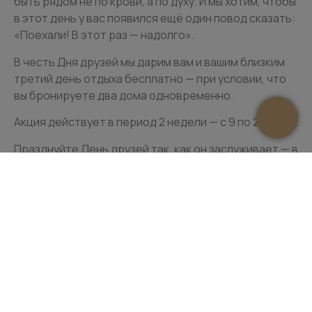
быть рядом не по крови, а по духу. И мы хотим, чтобы
в этот день у вас появился ещё один повод сказать:
«Поехали! В этот раз — надолго».
В честь Дня друзей мы дарим вам и вашим близким
третий день отдыха бесплатно — при условии, что
вы бронируете два дома одновременно.
Акция действует в период 2 недели — с 9 по 23 июня.
Празднуйте День друзей так, как он заслуживает — в
движении, смехе и с ощущением, что время сейчас
работает на вас!
Подробности по тел.:
+7 (495) 120-26-65
+7 (495) 120-26-65
ООО "Панорама", © Эко-отель «Панорама», © Panorama ECO HOTEL,