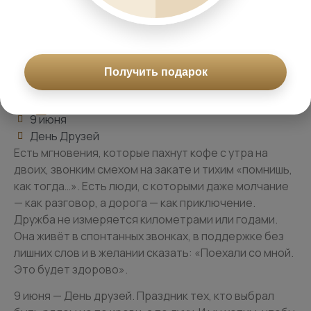
Специальное
предложение
Получить подарок
9 июня
День Друзей
Есть мгновения, которые пахнут кофе с утра на
двоих, звонким смехом на закате и тихим «помнишь,
как тогда…». Есть люди, с которыми даже молчание
— как разговор, а дорога — как приключение.
Дружба не измеряется километрами или годами.
Она живёт в спонтанных звонках, в поддержке без
лишних слов и в желании сказать: «Поехали со мной.
Это будет здорово».
9 июня — День друзей. Праздник тех, кто выбрал