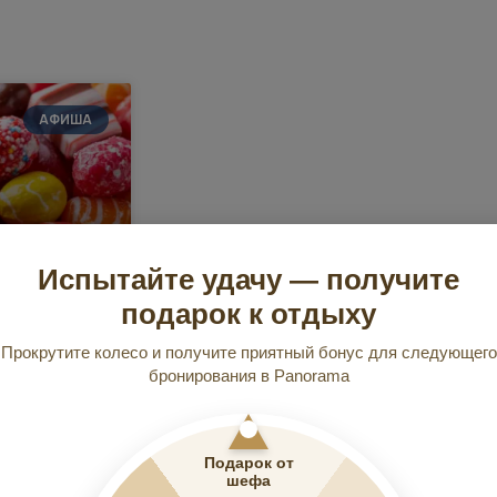
АФИША
Испытайте удачу — получите
 конфет
подарок к отдыху
рк — отель
Прокрутите колесо и получите приятный бонус для следующего
дкоежек и
бронирования в Panorama
Подарок от
шефа