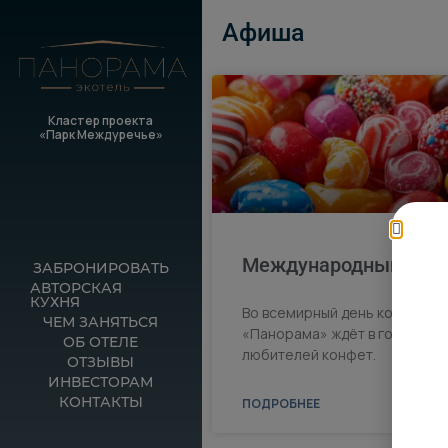
Афиша
Кластер проекта
«Парк Междуречье»
Международный день
ЗАБРОНИРОВАТЬ
АВТОРСКАЯ
КУХНЯ
Во всемирный день конфет па
ЧЕМ ЗАНЯТЬСЯ
«Панорама» ждёт в гости сла
ОБ ОТЕЛЕ
любителей конфет.
ОТЗЫВЫ
ИНВЕСТОРАМ
КОНТАКТЫ
ПОДРОБНЕЕ